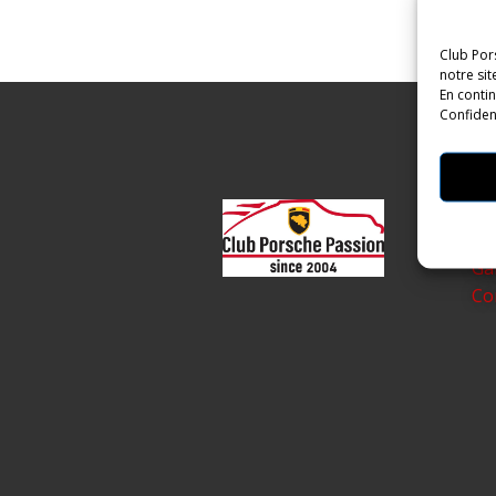
Club Por
notre si
En contin
Confident
Pa
Le
Ga
Co