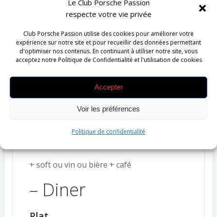
Le Club Porsche Passion
18h00
Apéritf
suivi du repas du soir
respecte votre vie privée
–
Hôtel « Ter Heide »
Club Porsche Passion utilise des cookies pour améliorer votre
Menu
expérience sur notre site et pour recueillir des données permettant
d'optimiser nos contenus. En continuant à utiliser notre site, vous
acceptez notre Politique de Confidentialité et l'utilisation de cookies
– Lunch
Accepter
Choix 1 : Croque-monsieur
Voir les préférences
Choix 2 : Spaghetti bolognaise
Politique de confidentialité
Choix 3 : salade césar
+ soft ou vin ou bière + café
– Diner
Plat