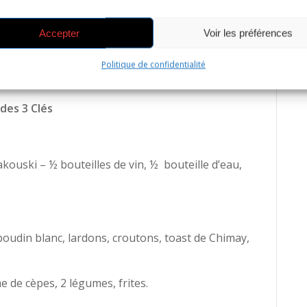
midi, parcours d’environ 115 kms
Accepter
Voir les préférences
épion
Politique de confidentialité
 des 3 Clés
akouski – ½ bouteilles de vin, ½ bouteille d’eau,
oudin blanc, lardons, croutons, toast de Chimay,
me de cèpes, 2 légumes, frites.