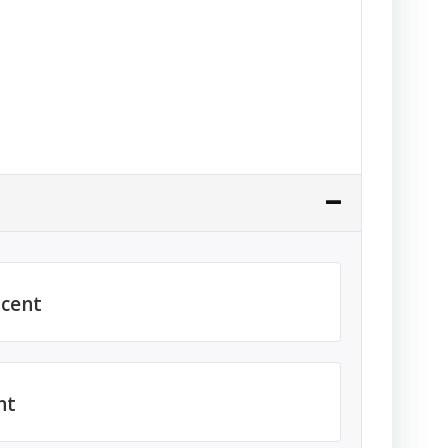
cent
nt