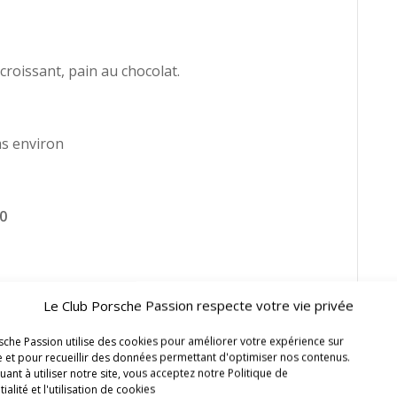
 croissant, pain au chocolat.
ms environ
0
Le Club Porsche Passion respecte votre vie privée
sche Passion utilise des cookies pour améliorer votre expérience sur
te et pour recueillir des données permettant d'optimiser nos contenus.
 froid), 1 verre de vin, eau plate et pétillante à
uant à utiliser notre site, vous acceptez notre Politique de
ialité et l'utilisation de cookies