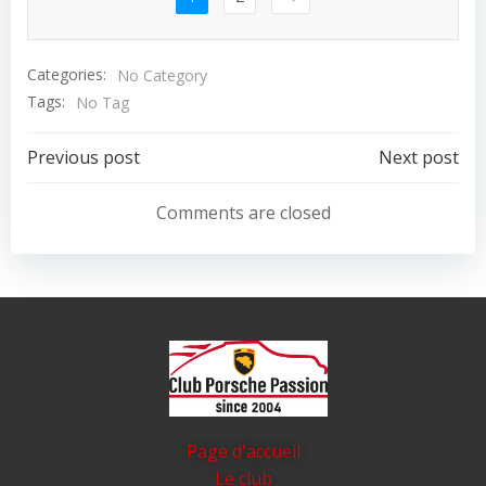
Categories:
No Category
Tags:
No Tag
Post
Post
Previous post
Next post
navigation
navigation
Comments are closed
Page d'accueil
Le club